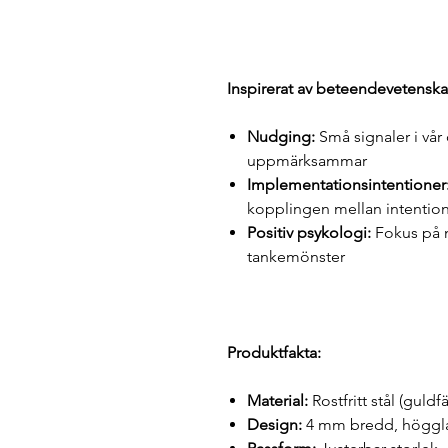
Inspirerat av beteendevetenska
Nudging:
Små signaler i vår
uppmärksammar
Implementationsintentioner
kopplingen mellan intentio
Positiv psykologi:
Fokus på m
tankemönster
Produktfakta:
Material:
Rostfritt stål (guldf
Design:
4 mm bredd, höggla