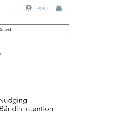
Logga in
r
 Nudging-
är din Intention