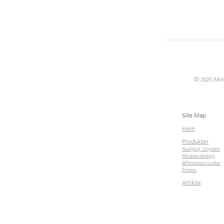
© 2025 Min
Site Map
Hem
Produkter
Nudging Smycken
Mindset-Verktyg
Affirmations burkar
Posters
Artiklar