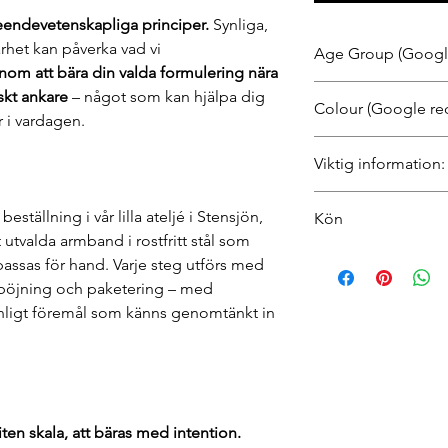
teendevetenskapliga principer.
Synliga,
rhet kan påverka vad vi
Age Group (Google
om att bära din valda formulering nära
Adults & Young Adul
iskt ankare
– något som kan hjälpa dig
Colour (Google re
er i vardagen.
Rostfritt stål eller gul
Viktig information:
Accessoarer från Mi
eställning i vår lilla ateljé i Stensjön,
Kön
verktyg inspirerade a
 utvalda armband i rostfritt stål som
beteendevetenskap, 
Kvinna, Man, Unisex
assas för hand. Varje steg utförs med
är endast avsedda för
självutveckling. De ä
ig böjning och paketering – med
och ersätter inte tera
onligt föremål som känns genomtänkt in
behandling av psykis
ohälsa eller stark psy
hos legitimerad vård
iten skala, att bäras med intention.