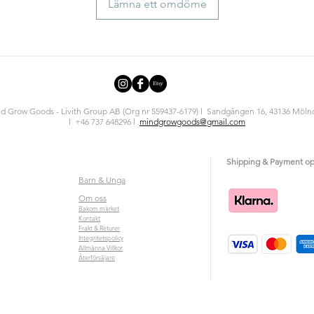
Lämna ett omdöme
d Grow Goods - Livith Group AB (Org nr 559437-6179) l Sandgången 16, 43136 Mölnd
l +46 737 648296 l
mindgrowgoods@gmail.com
Shipping & Payment op
Barn & Unga
Om oss
Bakom märket
Kontakt
Frakt & Returer
Integritetspolicy
Allmänna Villkor
Återförsäjare