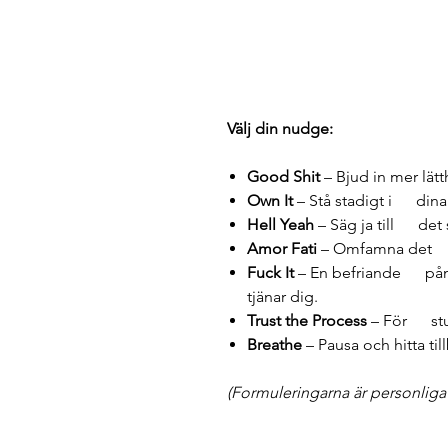
Välj din nudge:
Good Shit
– Bjud in mer lätt
Own It
– Stå stadigt i dina 
Hell Yeah
– Säg ja till det
Amor Fati
– Omfamna det 
Fuck It
– En befriande påmi
tjänar dig.
Trust the Process
– För stund
Breathe
– Pausa och hitta till
(Formuleringarna är personliga u