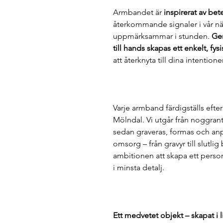
Armbandet är
inspirerat av be
återkommande signaler i vår nä
uppmärksammar i stunden.
Gen
till hands skapas ett enkelt, fys
att återknyta till dina intention
Varje armband färdigställs efter b
Mölndal. Vi utgår från noggrant
sedan graveras, formas och anp
omsorg – från gravyr till slutl
ambitionen att skapa ett pers
i minsta detalj.
Ett medvetet objekt – skapat i l