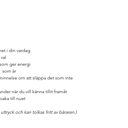
het i din vardag
val
 som ger energi
som är
nnelse om att släppa det som inte
er när du vill känna tillit framåt
baka till nuet
ttryck och kan tolkas fritt av bäraren.)