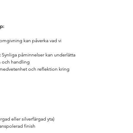
p:
 omgivning kan påverka vad vi
:
Synliga påminnelser kan underlätta
n och handling
edvetenhet och reflektion kring
ärgad eller silverfärgad yta)
nspolerad finish