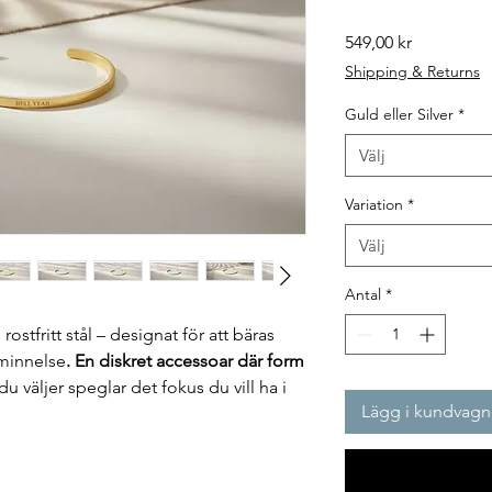
Pris
549,00 kr
Shipping & Returns
Guld eller Silver
*
Välj
Variation
*
Välj
Antal
*
 rostfritt stål – designat för att bäras
minnelse
. En diskret accessoar där form
u väljer speglar det fokus du vill ha i
Lägg i kundvagn