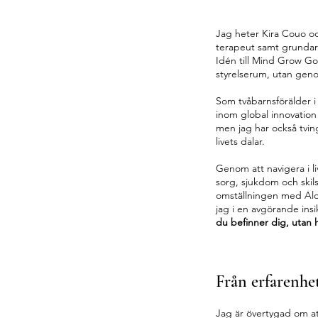
Jag heter Kira Couo o
terapeut samt grunda
Idén till Mind Grow Go
styrelserum, utan geno
Som tvåbarnsförälder 
inom global innovation
men jag har också tvin
livets dalar.
Genom att navigera i li
sorg, sjukdom och skils
omställningen med Alo
jag i en avgörande insi
du befinner dig, utan 
Från erfarenhet
Jag är övertygad om at