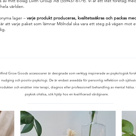
av mitt bolag Livith Group AB (559437-6179). Vi är ett litet företag med
ela världen.
nonyma lager –
varje produkt produceras, kvalitetssäkras och packas m
l är att varje paket som lämnar Mölndal ska vara ett steg på vägen mot e
dig.
Mind Grow Goods accessoarer är designade som verktyg inspirerade av psykologisk fors
nudging och positiv psykologi. De är endast avsedda för personlig reflektion och självutv
rodukter och ersätter inte terapi, diagnos eller professionell behandling av mental hälsa
psykisk ohälsa, sök hjälp hos en kvalificerad vårdgivare.