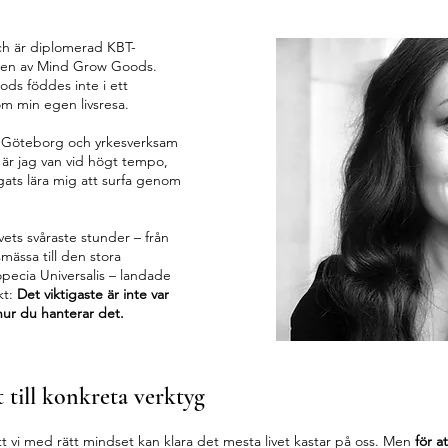
ch är diplomerad KBT-
ren av Mind Grow Goods.
ods föddes inte i ett
m min egen livsresa.
i Göteborg och yrkesverksam
 är jag van vid högt tempo,
gats lära mig att surfa genom
vets svåraste stunder – från
mässa till den stora
pecia Universalis – landade
kt:
Det viktigaste är inte var
hur du hanterar det.
 till konkreta verktyg
t vi med rätt mindset kan klara det mesta livet kastar på oss. Men
för a