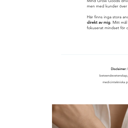
Mind Grow Goods drivs 
men med kunder över h
Här finns inga stora a
direkt av mig
. Mitt må
fokuserat mindset för 
Disclaimer:
beteendevetenskap, 
medicintekniska p