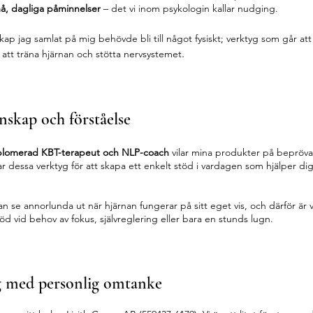
å, dagliga påminnelser
– det vi inom psykologin kallar nudging.
kap jag samlat på mig behövde bli till något fysiskt; verktyg som går at
.
 att träna hjärnan och stötta nervsystemet
nskap och förståelse
plomerad KBT-terapeut och NLP-coach
vilar mina produkter på bepröv
r dessa verktyg för att skapa ett enkelt stöd i vardagen som hjälper dig
n se annorlunda ut när hjärnan fungerar på sitt eget vis, och därför är
stöd vid behov av fokus, självreglering eller bara en stunds lugn.
tag med personlig omtanke