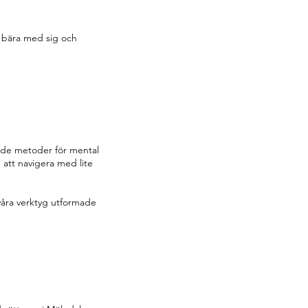
t bära med sig och
ade metoder för mental
 att navigera med lite
 våra verktyg utformade