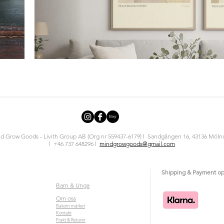
d Grow Goods - Livith Group AB (Org nr 559437-6179) l Sandgången 16, 43136 Mölnd
l +46 737 648296 l
mindgrowgoods@gmail.com
Shipping & Payment op
Barn & Unga
Om oss
Bakom märket
Kontakt
Frakt & Returer