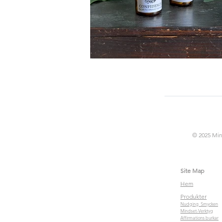
© 2025 Min
Site Map
Hem
Produkter
Nudging Smycken
Mindset-Verktyg
Affirmations burkar