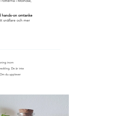
 rötterna i Mölndal,
ed hands-on omtanke
tt snällare och mer
kning inom
eckling. De är inte
. Om du upplever