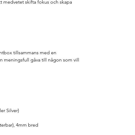
att medvetet skifta fokus och skapa
sentbox tillsammans med en
En meningsfull gåva till någon som vill
ler Silver)
usterbar), 4mm bred