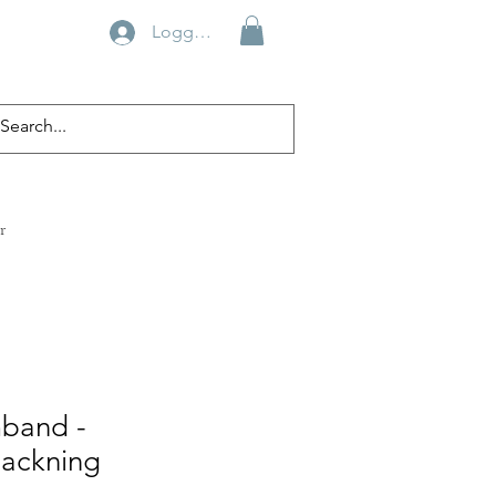
Logga in
r
band -
packning