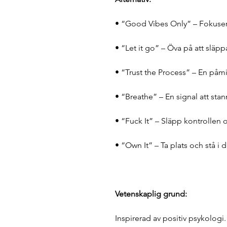
• “Good Vibes Only” – Fokusera
• “Let it go” – Öva på att släpp
• “Trust the Process” – En påminn
• “Breathe” – En signal att sta
• “Fuck It” – Släpp kontrollen 
• “Own It” – Ta plats och stå i d
Vetenskaplig grund:
Inspirerad av positiv psykolog