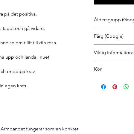
 på det positiva.
Åldersgrupp (Goog
a taget och gå vidare.
Vuxna, Unga vuxna
Färg (Google)
else om tillit till din resa.
Guld eller silverfärga
Viktig Information:
nna upp och landa i nuet.
Accessoarer från Mi
Kön
verktyg inspirerade a
och onödiga krav.
beteendevetenskap, 
Kvinna, Man, Unisex
är endast avsedda för
in egen kraft.
självutveckling. De ä
och ersätter inte tera
behandling av psykis
ohälsa eller stark psy
hos legitimerad vård
i. Armbandet fungerar som en konkret