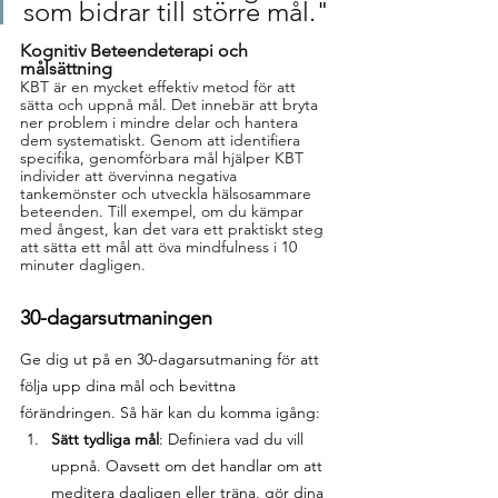
som bidrar till större mål.
"
Kognitiv Beteendeterapi och 
målsättning
KBT är en mycket effektiv metod för att 
sätta och uppnå mål. Det innebär att bryta 
ner problem i mindre delar och hantera 
dem systematiskt. Genom att identifiera 
specifika, genomförbara mål hjälper KBT 
individer att övervinna negativa 
tankemönster och utveckla hälsosammare 
beteenden. Till exempel, om du kämpar 
med ångest, kan det vara ett praktiskt steg 
att sätta ett mål att öva mindfulness i 10 
minuter dagligen.
30-dagarsutmaningen
Ge dig ut på en 30-dagarsutmaning för att 
följa upp dina mål och bevittna 
förändringen. Så här kan du komma igång:
Sätt tydliga mål
: Definiera vad du vill 
uppnå. Oavsett om det handlar om att 
meditera dagligen eller träna, gör dina 