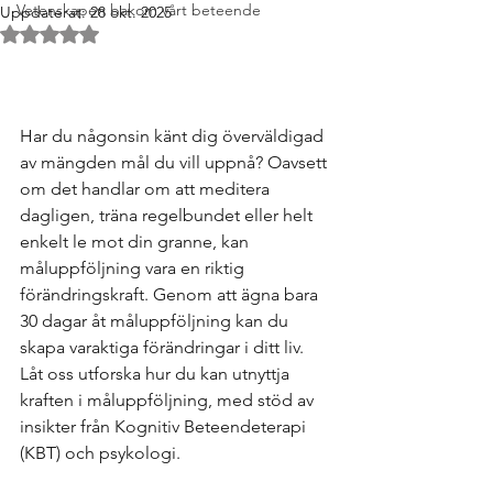
Vetenskapen bakom vårt beteende
Uppdaterat:
28 okt. 2025
Betygsatt till NaN av 5 stjärnor.
Har du någonsin känt dig överväldigad 
av mängden mål du vill uppnå? Oavsett 
om det handlar om att meditera 
dagligen, träna regelbundet eller helt 
enkelt le mot din granne, kan 
måluppföljning vara en riktig 
förändringskraft. Genom att ägna bara 
30 dagar åt måluppföljning kan du 
skapa varaktiga förändringar i ditt liv. 
Låt oss utforska hur du kan utnyttja 
kraften i måluppföljning, med stöd av 
insikter från Kognitiv Beteendeterapi 
(KBT) och psykologi.