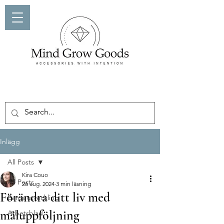
Inlägg
All Posts
Kira Couo
All Posts
26 aug. 2024
3 min läsning
Förändra ditt liv med
Barns utveckling
måluppföljning
Arbetsblad