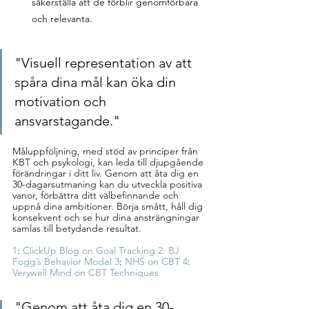
säkerställa att de förblir genomförbara 
och relevanta.
"Visuell representation av att 
spåra dina mål kan öka din 
motivation och 
ansvarstagande."
Måluppföljning, med stöd av principer från 
KBT och psykologi, kan leda till djupgående 
förändringar i ditt liv. Genom att åta dig en 
30-dagarsutmaning kan du utveckla positiva 
vanor, förbättra ditt välbefinnande och 
uppnå dina ambitioner. Börja smått, håll dig 
konsekvent och se hur dina ansträngningar 
samlas till betydande resultat.
1
: 
ClickUp Blog on Goal Tracking
2
: BJ 
Fogg’s Behavior Model 
3
: 
NHS on CBT
4
: 
Verywell Mind on CBT Techniques
"Genom att åta dig en 30-