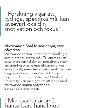
"F
orskning visar att 
tydliga, specifika mål kan 
avsevärt öka din 
motivation och fokus
"
Mikrovanor: Små förändringar, stor 
påverkan
Mikrovanor är små, hanterbara handlingar 
som bidrar till större mål. Till exempel att 
sätta in disken i diskmaskinen direkt efter 
användning eller le mot din granne kan 
verka trivialt, men dessa små handlingar kan 
bygga positiva rutiner över tid. Enligt BJ 
Fogg, en beteendevetare vid Stanford 
University, kan man genom att börja med 
mikrovanor uppnå betydande 
beteendeförändringar.
"
Mikrovanor är små, 
hanterbara handlingar 