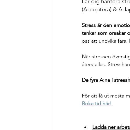
Lär dig hantera str
(Acceptera) & Ada
Stress är den emotio
tankar som orsakar o
oss att undvika fara,
När stressen översti
återställas. Stresshan
De fyra A:na i stress
För att få ut mesta
Boka tid här!
Ladda ner arbet