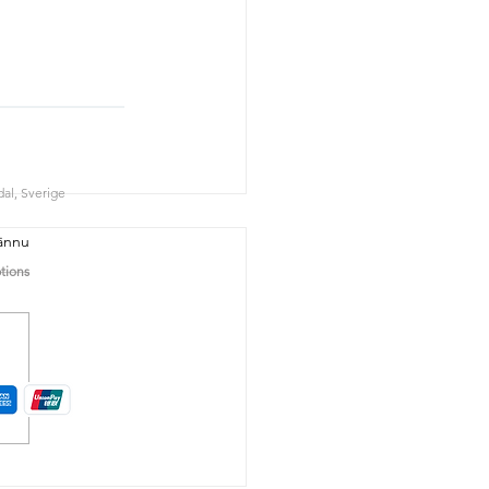
al, Sverige
.
ännu
tions
Traingeln