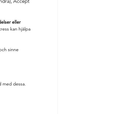
ndra), Accept 
lser eller 
tress kan hjälpa 
och sinne 
d med dessa. 