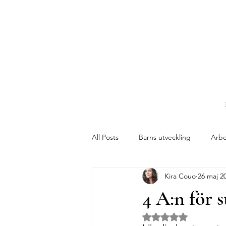
All Posts
Barns utveckling
Arbe
Kira Couo
26 maj 2
4 A:n för 
Betygsatt till NaN a