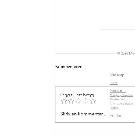
© 2025 Min
Kommentarer
Site Map
Hem
Produkter
Lägg till ett betyg
Nudging Smycken
Mindset-Verktyg
Affirmations burkar
Posters
Autonoma nervsystemet –
Skriv en kommentar...
Artiklar
parasympatiska & sympatiska
systemet