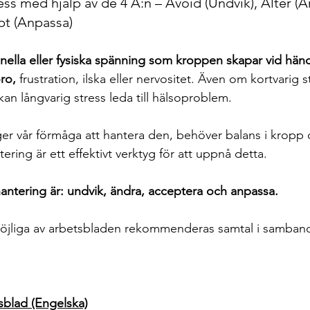
ess med hjälp av de 4 A:n – Avoid (Undvik), Alter (Ä
pt (Anpassa)
nella eller fysiska spänning som kroppen skapar vid hände
ro,
 frustration, ilska eller nervositet. Även om kortvarig s
 kan långvarig stress leda till hälsoproblem.
ger vår förmåga att hantera den, behöver balans i kropp 
tering är ett effektivt verktyg för att uppnå detta. 
hantering är: undvik, ändra, acceptera och anpassa.
 möjliga av arbetsbladen rekommenderas samtal i samban
sblad (Engelska)