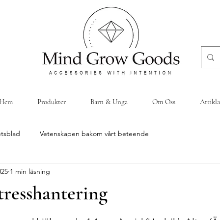
Hem
Produkter
Barn & Unga
Om Oss
Artikla
tsblad
Vetenskapen bakom vårt beteende
025
1 min läsning
stresshantering
v 5 stjärnor.